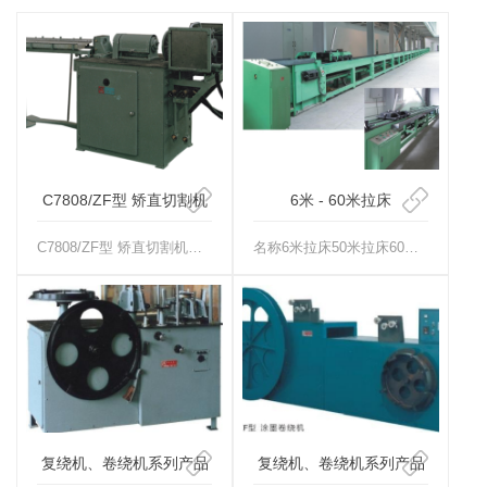
C7808/ZF型 矫直切割机
6米 - 60米拉床
C7808/ZF型 矫直切割机图号(ZFA070)用途：用于矫直切割中0.8~φ2.8mm的钨丝或φ0.8~φ3mm的钼···
名称6米拉床50米拉床60米拉床30米拉床用途用于稀土及有色金属材料的拉制。拉力1吨10吨30吨70吨加工范围φ6-φ2···
复绕机、卷绕机系列产品
复绕机、卷绕机系列产品