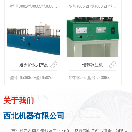
型 号J882型J8805型J8803型名 称粗丝复绕机中直径复绕机细丝复绕机图 号(ZFR031)(ZFR035)(Z···
型号J805/ZF型J803/ZF型J803-1/ZF型J803-2/ZF型名称涂墨卷绕机涂墨卷绕机卷绕机粗直径卷绕机图···
退火炉系列产品
钼带碾压机
型号J65063/ZF型L6502/ZF型L65012/ZF型L65005/ZF型名称中间退火炉(三丝)(MD)中直径钨···
钼带碾压机型号：C086/ZF主要技术规格1、总轧辊数：12个2、工作辊直径：6mm3、进料：A)经粗轧机轧制到厚度为0···
关于我们
COMPANY PROFILE
西北机器有限公司
西北机器有限公司始建于1940年，是我国电子行业研发、制造专