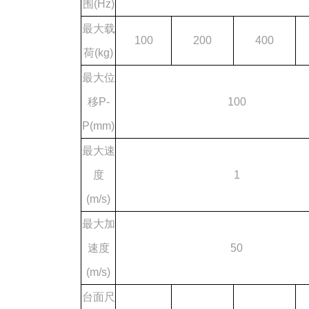
围
(Hz)
最大载
100
200
400
荷
(kg)
最大位
移
P-
100
P(mm)
最大速
度
1
(m/s)
最大加
速度
50
(m/s)
台面尺