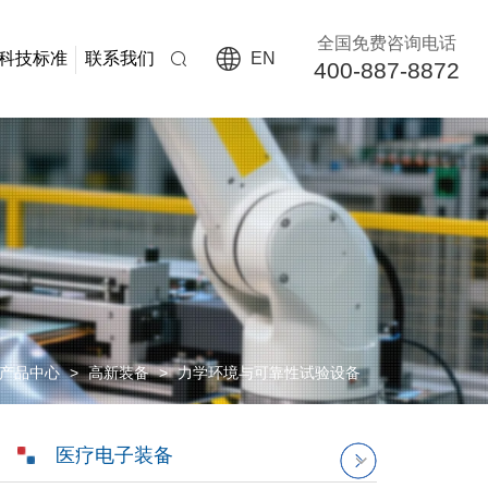
全国免费咨询电话
科技标准
联系我们
EN
400-887-8872
产品中心
>
高新装备
>
力学环境与可靠性试验设备
医疗电子装备