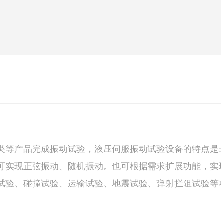
等产品完成振动试验，液压伺服振动试验设备的特点是:设备
可实现正弦振动、随机振动。也可根据需求扩展功能，实
试验、碰撞试验、运输试验、地震试验、弹射拦阻试验等