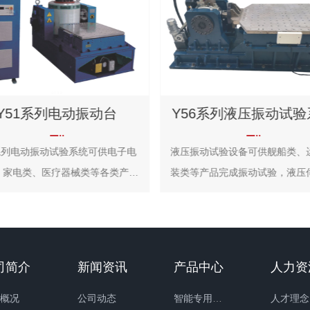
Y51系列电动振动台
Y56系列液压振动试验
1系列电动振动试验系统可供电子电
液压振动试验设备可供舰船类、
、家电类、医疗器械类等各类产品
装类等产品完成振动试验，液压
弦振动试验和宽带随机振动···
动试验设备的特点是:设备振动频率
司简介
新闻资讯
产品中心
人力资
司概况
公司动态
智能专用装备
人才理念