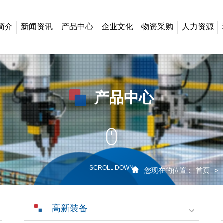
简介
新闻资讯
产品中心
企业文化
物资采购
人力资源
产品中心
SCROLL DOWN
您现在的位置：
首页
>
高新装备