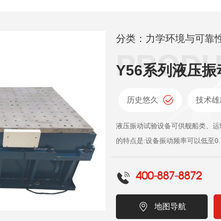
分类：力学环境与可靠性
Y56系列液压
历史悠久
技术雄
液压振动试验设备可供舰船类、运
的特点是:设备振动频率可以低至0
备可实现正弦振动、随机振动。也
减、宽带随机加正弦振动、宽带随
400-887-8872
地图导航