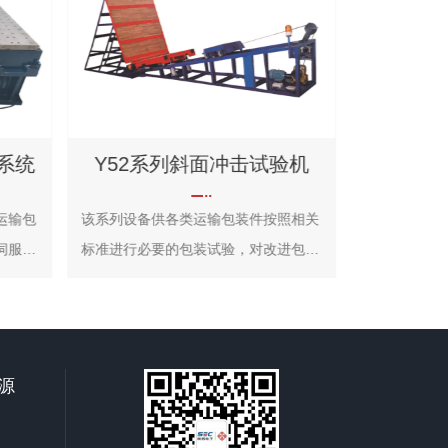
系统
Y52系列斜面冲击试验机
Y58
运输包
该系列设备供各类运输包装件按照相关
Y58系列倾
伺服振
标准进行必要的包装试验，对改进包装
在船舶、航
···
设计和提高产品质量具有十分重要的···
装备的摇摆试
源