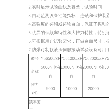
2.实时显示试验曲线及容差，试验时间
3.自动监测设备性能指标，连锁和保护装
4.高强度的铸铝或铸镁台面，保证了振动
5.优异的低频率特性和大推力特性，特别
6.可根据用户试验需求，订做台面尺寸，
7.防爆订制款液压伺服振动试验设备可
型号
Y56500/ZF
Y561000/ZF
Y562000/ZF
Y5
5000N电液
10000N电液
20000N电液
3
名称
台
台
台
推力
5000
10000
20000
(N)
频率范