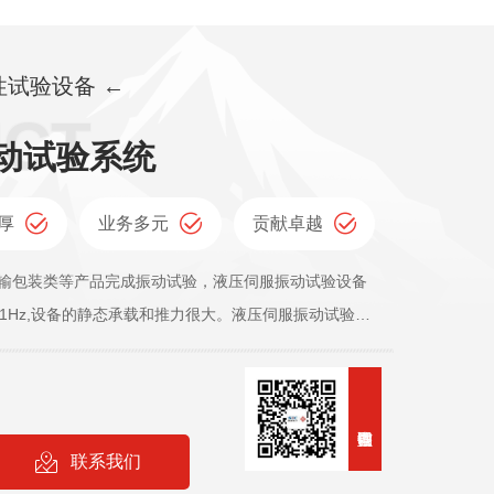
试验设备 ←
振动试验系统
厚
业务多元
贡献卓越
输包装类等产品完成振动试验，液压伺服振动试验设备
.1Hz,设备的静态承载和推力很大。液压伺服振动试验设
可根据需求扩展功能，实现谐振驻留与搜索、正弦衰
机加窄带振动、冲击试验、碰撞试验、运输
联系我们