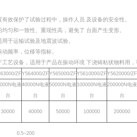
置有效保护了试验过程中，操作人员 及设备的安全性。
的均匀和一致性、重现性高，避免了 台面产生变形。
适用于运输试验及地震波试验。
振动频率，位移等指标。
用于工艺设备，适用于产品在振动环境 下浇铸粘状物料用
63000/ZF
Y564000/ZF
Y565000/ZF
Y5610000/ZF
Y5620000/ZF
0000N电液
40000N电液
50000N电液
100000N电液
200000N电液
台
台
台
台
台
30000
40000
50000
100000
200000
0.5~200