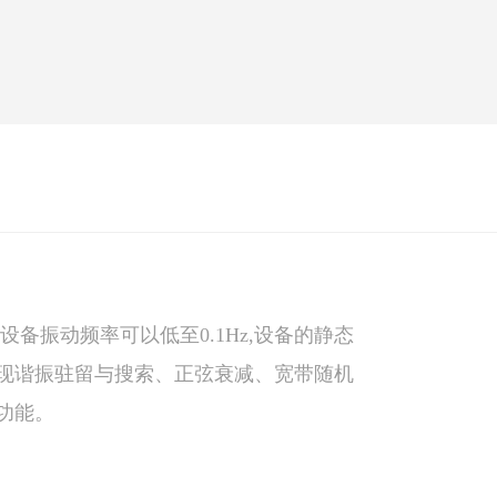
振动频率可以低至0.1Hz,设备的静态
现谐振驻留与搜索、正弦衰减、宽带随机
功能。