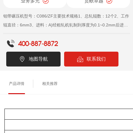
业务多元
贡献卓越
钼带碾压机型号：C086/ZF主要技术规格1、总轧辊数：12个2、工作
辊直径：6mm3、进料：A)经粗轧机轧制到厚度为0.1~0.2mm后进入
精轧机轧为成品B)细丝材φ0.2mm~φ0.3mm的丝材可上该机精轧至
400-887-8872
0.025mm4、进入本机带材的宽度范围：1mm~4mm5、成品最小厚
度：0.025mm6、成品厚度公差：±0.002mm
地图导航
联系我们
产品详情
相关推荐