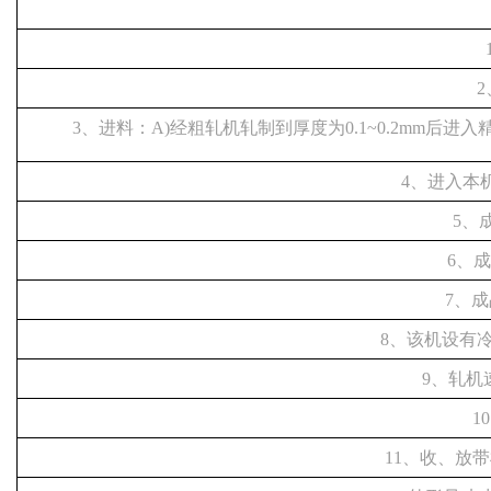
3、进料：
A)经粗轧机轧制到厚度为0.1~0.2mm后
4、进入本
5、
6、成
7、成
8、该机设有
9、轧机速
1
11、收、放