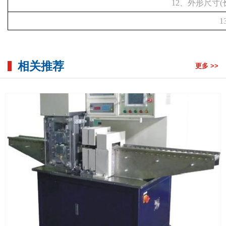
12、外形尺寸(长×
1
相关推荐
更多 >>